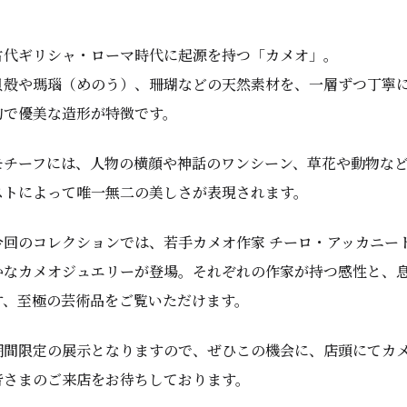
古代ギリシャ・ローマ時代に起源を持つ「カメオ」。
貝殻や瑪瑙（めのう）、珊瑚などの天然素材を、一層ずつ丁寧
的で優美な造形が特徴です。
モチーフには、人物の横顔や神話のワンシーン、草花や動物な
ストによって唯一無二の美しさが表現されます。
今回のコレクションでは、若手カメオ作家 チーロ・アッカニー
かなカメオジュエリーが登場。それぞれの作家が持つ感性と、
す、至極の芸術品をご覧いただけます。
期間限定の展示となりますので、ぜひこの機会に、店頭にてカ
皆さまのご来店をお待ちしております。