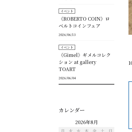
イベント
《ROBERTO COIN》ロ
ベルトコインフェア
2026/06/13
イベント
《Gimel》ギメルコレク
ション at gallery
TOART
2026/06/04
カレンダー
2026年8月
月
火
水
木
金
土
日