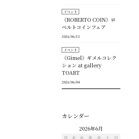
イベント
《ROBERTO COIN》ロ
ベルトコインフェア
2026/06/13
イベント
《Gimel》ギメルコレク
ション at gallery
TOART
2026/06/04
カレンダー
2026年6月
月
火
水
木
金
土
日